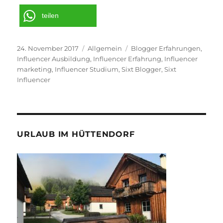
teilen
Veröffentlicht
Kategorien
Schlagwörter
24. November 2017
Allgemein
Blogger Erfahrungen
,
am
Influencer Ausbildung
,
Influencer Erfahrung
,
Influencer
marketing
,
Influencer Studium
,
Sixt Blogger
,
Sixt
Influencer
URLAUB IM HÜTTENDORF