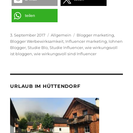
teilen
Veröffentlicht
Kategorien
Schlagwörter
3. September 2017
Allgemein
Blogger marketing
,
am
Blogger Werbewirksamkeit
,
Influencer marketing
,
lohnen
Blogger
,
Studie Blo
,
Studie Influencer
,
wie wirkungsvoll
ist bloggen
,
wie wirkungsvoll sind Influencer
URLAUB IM HÜTTENDORF